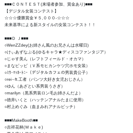
■■■ＣＯＮＴＥＳＴ(来場者参加、賞金あり)■■■
【デジタル女装コンテスト】
☆☆☆優勝賞金￥５,０００-☆☆☆
未来基準による新スタイルの女装コンテスト！！
■■■Ｄ Ｊ■■■
○WenZZdey(お姉さん風のお兄さんは水曜日)
○けぃあずなぶる(ゆるキャラ★ディスコファンタジア）
○じゃす美ん（レフトフィールド・オカマ）
○まなピッピ（Ｖ系モヒカンケツ穴ホモ女装）
○ﾐｳ･ﾏｯｶｰﾄﾆｰ（デジタルカフェの男装貴公子）
○rei∼ft.工者（パンツ大好き女児おじさん）
○ゆん（あざとい系男装うさぎ）
○marilyn（黒系男装ロン毛お姉さんだよ）
○徳井いくと（ハッテンアナルたまに使用）
○村上めぐみ（血まみれアナルビッチ）
■■■MakeBooth■■
○吉祥花林(Ｍａｋｅ)