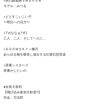
○男の娘緊縛ＳＭｓｈｏｗ
モデル：みつる
○どどすこいこい子
〜明日への活力〜
○7'z(ななぁ?ず)
三人、二人、そして一人に…
○ＤＯＯＭＳＫＹ＋幽月
あらゆる物を吸収し放出する幻覚幻想音楽
○茶番シスターズ
茶番がしたいの
●女装大喜利
【飛び込み参加大歓迎!!】
司会：万次郎