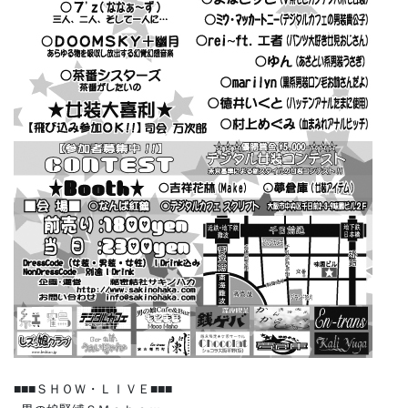
■■■ＳＨＯＷ・ＬＩＶＥ■■■