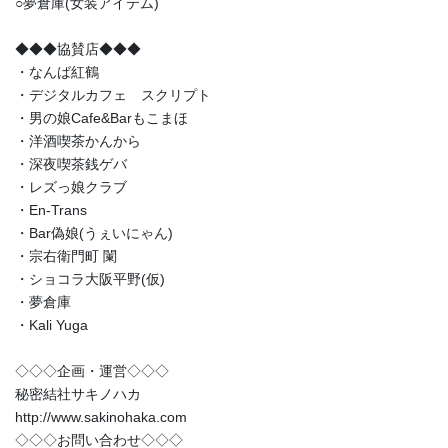
○夢倉庫(女装アイテム)
◆◆◆協賛店◆◆◆
・なんば紅鶴
・デジタルカフェ スクリプト
・男の娘Cafe&Barもこまほ
・洋酒喫茶かんから
・深夜喫茶銭ゲバ
・レズっ娘クラブ
・En-Trans
・Bar偽娘(うぇいにゃん)
・宗右衛門町 闌
・ショコラ大阪平野(仮)
・夢倉庫
・Kali Yuga
◇◇◇企画・運営◇◇◇
秘密結社サキノハカ
http://www.sakinohaka.com
◇◇◇お問い合わせ◇◇◇