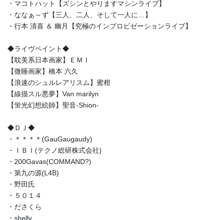
・マコトハット【ズシンとやりますマシンライブ】
・ななぁ～ず【三人、二人、そして一人に…】
・行本 清喜 ＆ 幽月【究極のインプロビゼーションライブ】
◆ライヴペイント◆
【耽美系日本画家】ＥＭＩ
【微睡画家】橋本 六久
【浪速のシュルレアリスム】蜜柑
【線描スル悪夢】Van marilyn
【蛍光幻想絵師】聖音-Shion-
◆ＤＪ◆
・＊＊＊＊(GauGaugaudy)
・ＩＢＩ(テクノ総研株式会社)
・200Gavas(COMMAND?)
・第九の源(L4B)
・野田氏
・５０１４
・ださくら
・shelly