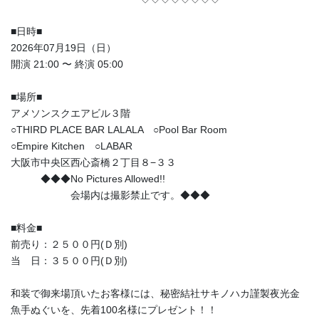
■日時■
2026年07月19日（日）
開演 21:00 〜 終演 05:00
■場所■
アメソンスクエアビル３階
○THIRD PLACE BAR LALALA ○Pool Bar Room
○Empire Kitchen ○LABAR
大阪市中央区西心斎橋２丁目８−３３
◆◆◆No Pictures Allowed!!
会場内は撮影禁止です。◆◆◆
■料金■
前売り：２５００円(Ｄ別)
当 日：３５００円(Ｄ別)
和装で御来場頂いたお客様には、秘密結社サキノハカ謹製夜光金
魚手ぬぐいを、先着100名様にプレゼント！！