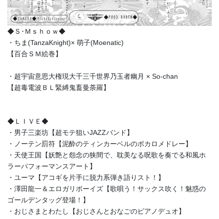
◆Ｓ･Ｍｓｈｏｗ◆
・ちま(TanzaKnight)× 萌子(Moenatic)
【百合ＳＭ絵巻】
・超宇宙意思大権現大千三千世界乃玉者幽月 × So-chan
【超毒電波ＢＬ緊縛鬼畜曼荼羅】
◆ＬＩＶＥ◆
・男子三楽坊【超モテ狙いJAZZバンド】
・ノーテン罰符【泥酔のティンカーベルのボカロメドレー】
・天使王国【妖艶と怨念の狭間で、耽美なる呪歌を奏でる和風ホ
ラーパフォーマンスアート】
・ユーマ【アコギを片手に脱力系弾き語りスト！】
・澤田龍一＆エロガリボーイズ【歌唄う！サックス吹く！魅惑の
ゴールデンタッグ登場！】
・おじさまとわたし【おじさんとおなごのピアノデュオ】