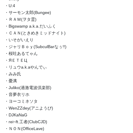
・U:4
・サーモン太郎(Bungee)
・ＲＡＭ(ヲタ霊)
・Bigswamp a.k.a.だいふく
・ＣＡＮ(ときめきミッドナイト)
・いそがいえり
・ジャリＢｏｙ(SubculBarなぅ!!)
・桜吐あるてゃん
・ЯＥＴＥЦ
・リュウa.k.aやんでぃ
・みみ氏
・憂漓
・Juliko(過激電波倶楽部)
・音夢衣リホ
・ヨーコミネソタ
・WenZZdey(アニようび)
・DJKaNaG
・rei~ft.工者(ClubCJD)
・ＮＯＮ(OfficeLave)