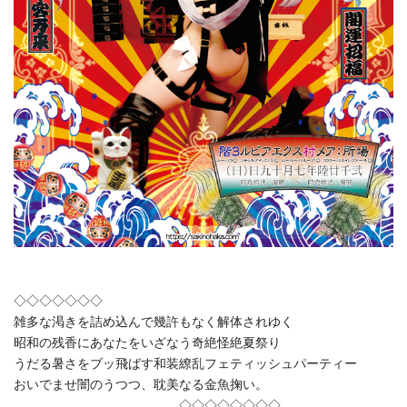
◇◇◇◇◇◇◇
雑多な渇きを詰め込んで幾許もなく解体されゆく
昭和の残香にあなたをいざなう奇絶怪絶夏祭り
うだる暑さをブッ飛ばす和装繚乱フェティッシュパーティー
おいでませ闇のうつつ、耽美なる金魚掬い。
◇◇◇◇◇◇◇◇