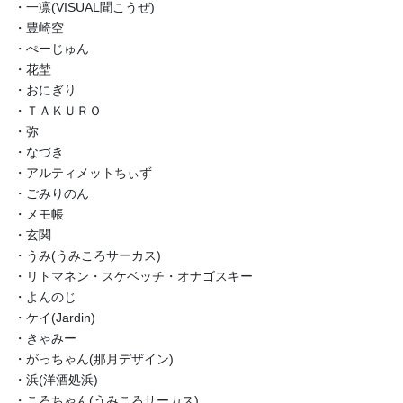
・一凛(VISUAL聞こうぜ)
・豊崎空
・ぺーじゅん
・花埜
・おにぎり
・ＴＡＫＵＲＯ
・弥
・なづき
・アルティメットちぃず
・ごみりのん
・メモ帳
・玄関
・うみ(うみころサーカス)
・リトマネン・スケベッチ・オナゴスキー
・よんのじ
・ケイ(Jardin)
・きゃみー
・がっちゃん(那月デザイン)
・浜(洋酒処浜)
・ころちゃん(うみころサーカス)