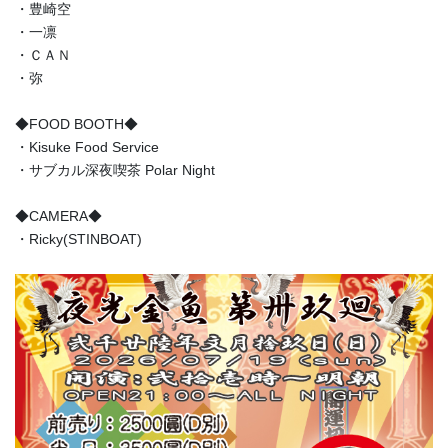
・豊崎空
・一凛
・ＣＡＮ
・弥
◆FOOD BOOTH◆
・Kisuke Food Service
・サブカル深夜喫茶 Polar Night
◆CAMERA◆
・Ricky(STINBOAT)