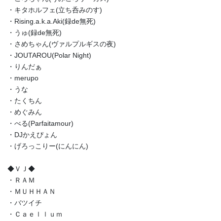
・キタホルフェ(立ち呑みのす)
・Rising.a.k.a.Aki(録de無死)
・うゅ(録de無死)
・さめちゃん(ヴァルプルギスの夜)
・JOUTAROU(Polar Night)
・りんだぁ
・merupo
・うな
・たくちん
・めぐみん
・べる(Parfaitamour)
・DJかえぴょん
・げろっこりー(にんにん)
◆ＶＪ◆
・ＲＡＭ
・ＭＵＨＨＡＮ
・バツイチ
・Ｃａｅｌｌｕｍ